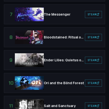
7
The Messenger
STEAM
8
Bloodstained: Ritual of the Night
STEAM
9
Ender Lilies: Quietus of the Knights
STEAM
10
Ori and the Blind Forest
STEAM
11
Salt and Sanctuary
STEAM