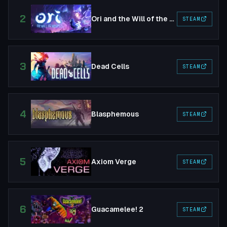
2
Ori and the Will of the Wisps
STEAM
3
Dead Cells
STEAM
4
Blasphemous
STEAM
5
Axiom Verge
STEAM
6
Guacamelee! 2
STEAM