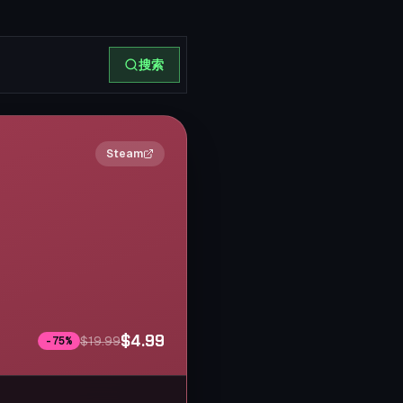
搜索
2×
Steam
$4.99
$19.99
-
75
%