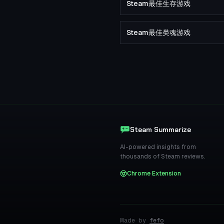
Steam最佳生存游戏
Steam最佳类魂游戏
Steam Summarize
AI-powered insights from
thousands of Steam reviews.
Chrome Extension
Made by
fefo