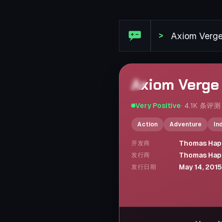
Steam 评论: Axiom Verge
>
Axiom Verge
Very Positive
·
4.1K
条评测
Action
Adventure
In
Thomas Hap
开发商
Thomas Hap
发行商
May 14, 2015
发行日期