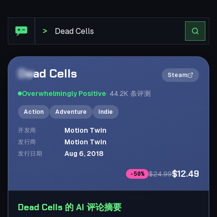
Steam 评论: Dead Cells
>
Dead Cells
2×
Steam
Overwhelmingly Positive
·
44.2K
条评测
Action
Adventure
Indie
Motion Twin
开发商
Motion Twin
发行商
Aug 6, 2018
发行日期
$12.49
$24.99
-
50
%
Dead Cells 的 AI 评论摘要