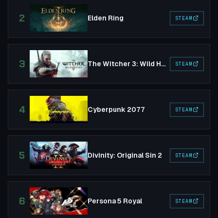
2
Elden Ring
STEAM
3
The Witcher 3: Wild Hunt
STEAM
4
Cyberpunk 2077
STEAM
5
Divinity: Original Sin 2
STEAM
6
Persona 5 Royal
STEAM