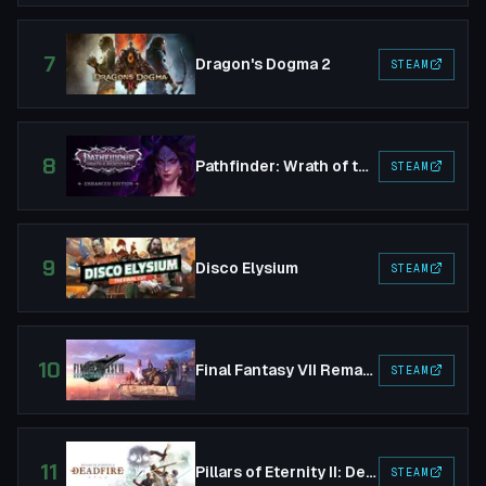
7
Dragon's Dogma 2
STEAM
8
Pathfinder: Wrath of the Righteous
STEAM
9
Disco Elysium
STEAM
10
Final Fantasy VII Remake Intergrade
STEAM
11
Pillars of Eternity II: Deadfire
STEAM