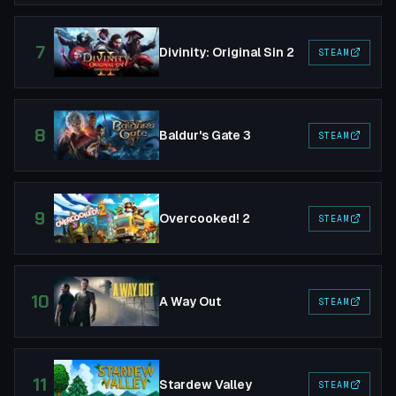
7
Divinity: Original Sin 2
STEAM
8
Baldur's Gate 3
STEAM
9
Overcooked! 2
STEAM
10
A Way Out
STEAM
11
Stardew Valley
STEAM