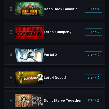
2
Deep Rock Galactic
STEAM
3
Lethal Company
STEAM
4
Portal 2
STEAM
5
Left 4 Dead 2
STEAM
6
Don't Starve Together
STEAM