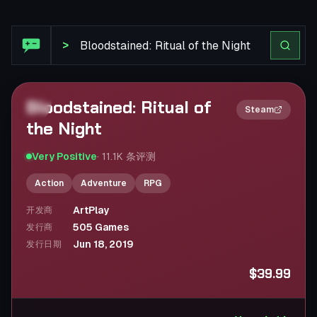
Steam 评论: Bloodstained: Ritual of the Night
>
Bloodstained: Ritual of
2×
Steam
the Night
Very Positive
·
11.1K
条评测
Action
Adventure
RPG
ArtPlay
开发商
505 Games
发行商
Jun 18, 2019
发行日期
$39.99