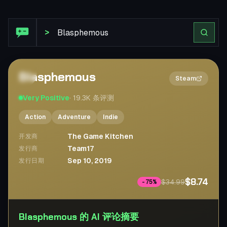
Steam 评论: Blasphemous
>
Blasphemous
2×
Steam
Very Positive
·
19.3K
条评测
Action
Adventure
Indie
The Game Kitchen
开发商
Team17
发行商
Sep 10, 2019
发行日期
$8.74
$34.99
-
75
%
Blasphemous 的 AI 评论摘要