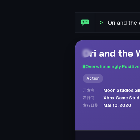
Steam 评论: Ori and the Will
>
Ori and the W
Overwhelmingly Positive
Action
Moon Studios G
开发商
Xbox Game Stud
发行商
Mar 10, 2020
发行日期