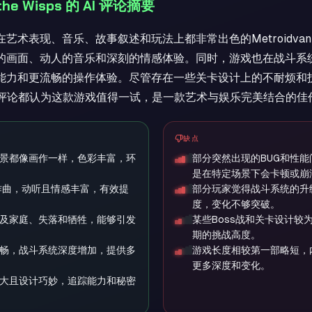
of the Wisps 的 AI 评论摘要
在艺术表现、音乐、故事叙述和玩法上都非常出色的Metroidva
的画面、动人的音乐和深刻的情感体验。同时，游戏也在战斗系
能力和更流畅的操作体验。尽管存在一些关卡设计上的不耐烦和
分评论都认为这款游戏值得一试，是一款艺术与娱乐完美结合的佳
缺点
景都像画作一样，色彩丰富，环
部分突然出现的BUG和性
是在特定场景下会卡顿或崩
ker作曲，动听且情感丰富，有效提
部分玩家觉得战斗系统的升
度，变化不够突破。
及家庭、失落和牺牲，能够引发
某些Boss战和关卡设计较
期的挑战高度。
畅，战斗系统深度增加，提供多
游戏长度相较第一部略短，
更多深度和变化。
大且设计巧妙，追踪能力和秘密