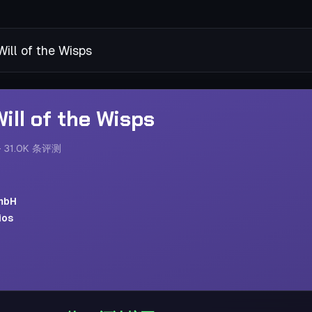
 of the Wisps
ill of the Wisps
·
31.0K
条评测
mbH
ios