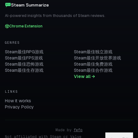
Steam Summarize
AI-powered insights from thousands of Steam reviews.
Chrome Extension
GENRES
Steam最佳RPG游戏
Steam最佳独立游戏
Steam最佳FPS游戏
Steam最佳开放世界游戏
Steam最佳恐怖游戏
Steam最佳免费游戏
Steam最佳生存游戏
Steam最佳合作游戏
View all →
LINKS
How it works
Privacy Policy
Made by
fefo
Not affiliated with Steam or Valve