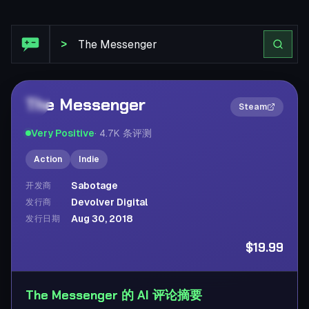
Steam 评论: The Messenger
>
The Messenger
2×
Steam
Very Positive
·
4.7K
条评测
Action
Indie
Sabotage
开发商
Devolver Digital
发行商
Aug 30, 2018
发行日期
$19.99
The Messenger 的 AI 评论摘要