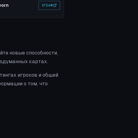
worn
STEAM
йте новые способности,
родуманных картах.
йтингах игроков и общей
ормации о том, что