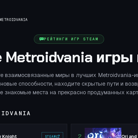
METROIDVANIA
РЕЙТИНГИ ИГР STEAM
Metroidvania игры
е взаимосвязанные миры в лучших Metroidvania-иг
новые способности, находите скрытые пути и воз
е знакомые места на прекрасно продуманных карт
OIDVANIA
2
w Knight
STEAM