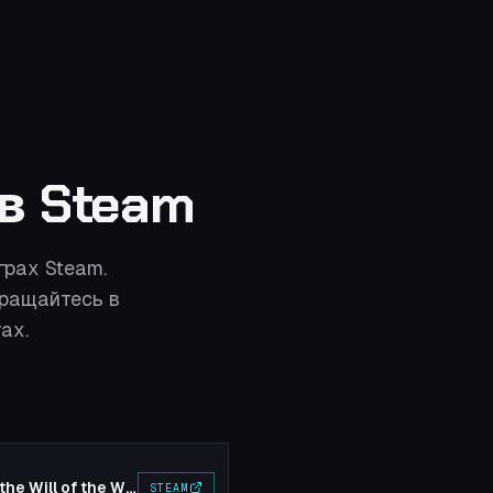
 в Steam
рах Steam.
вращайтесь в
ах.
Ori and the Will of the Wisps
STEAM