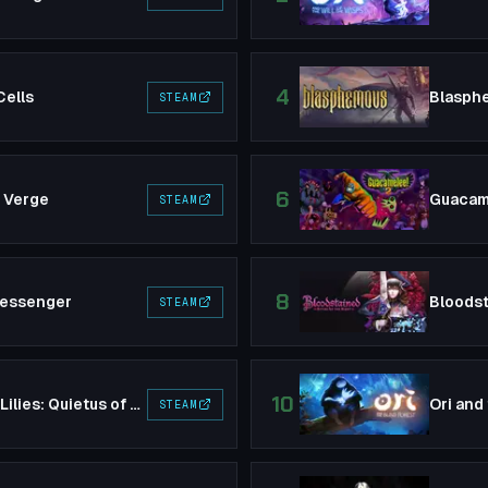
4
Cells
Blasph
STEAM
6
 Verge
Guacam
STEAM
8
essenger
STEAM
10
Ender Lilies: Quietus of the Knights
Ori and
STEAM