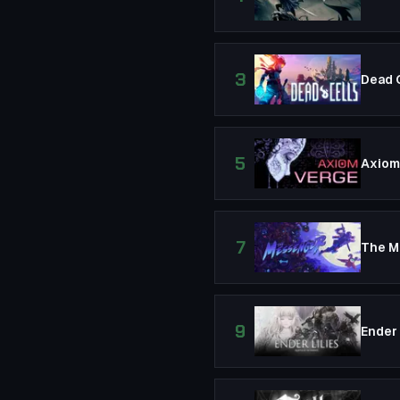
3
Dead 
5
Axiom
7
The M
9