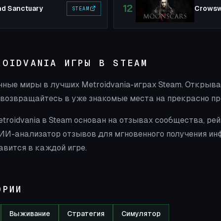
12
and Sanctuary
Crows
STEAM
ROIDVANIA ИГРЫ В STEAM
ные миры в лучших Metroidvania-играх Steam. Открыва
 возвращайтесь в уже знакомые места на прекрасно п
troidvania в Steam основан на отзывах сообщества, ре
 ИИ-анализатор отзывов для мгновенного получения инф
авится в каждой игре.
ОРИИ
Выживание
Стратегия
Симулятор