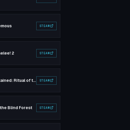
emous
STEAM
elee! 2
STEAM
Bloodstained: Ritual of the Night
STEAM
 the Blind Forest
STEAM