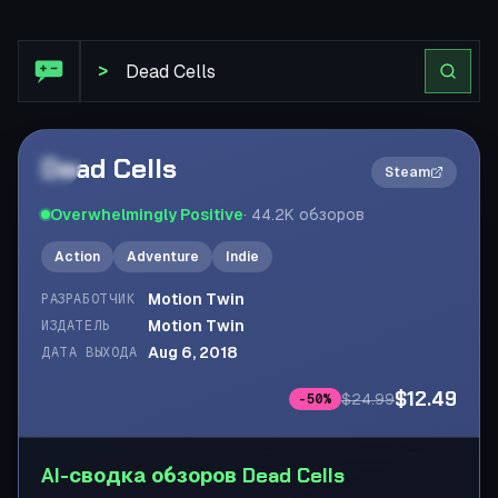
Обзор Steam: Dead Cells
>
Dead Cells
2×
Steam
Overwhelmingly Positive
·
44.2K
обзоров
Action
Adventure
Indie
Motion Twin
РАЗРАБОТЧИК
Motion Twin
ИЗДАТЕЛЬ
Aug 6, 2018
ДАТА ВЫХОДА
$12.49
$24.99
-
50
%
AI-сводка обзоров Dead Cells