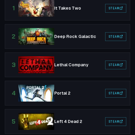
1
It Takes Two
STEAM
2
Deep Rock Galactic
STEAM
3
Lethal Company
STEAM
4
Portal 2
STEAM
5
Left 4 Dead 2
STEAM