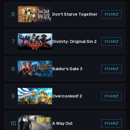
6
Don't Starve Together
STEAM
7
Divinity: Original Sin 2
STEAM
8
Baldur's Gate 3
STEAM
9
Overcooked! 2
STEAM
10
A Way Out
STEAM