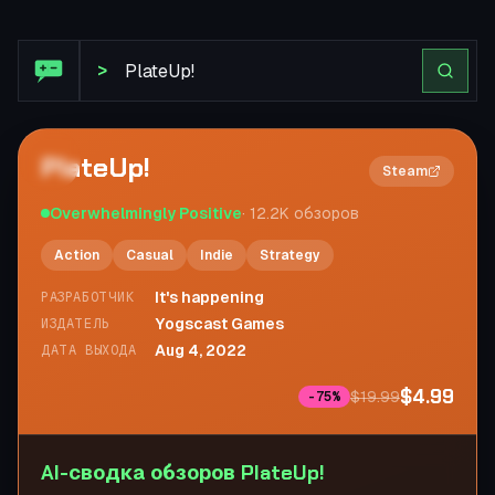
Обзор Steam: PlateUp!
>
PlateUp!
2×
Steam
Overwhelmingly Positive
·
12.2K
обзоров
Action
Casual
Indie
Strategy
It's happening
РАЗРАБОТЧИК
Yogscast Games
ИЗДАТЕЛЬ
Aug 4, 2022
ДАТА ВЫХОДА
$4.99
$19.99
-
75
%
AI-сводка обзоров PlateUp!