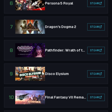
6
Persona 5 Royal
STEAM
7
Dragon's Dogma 2
STEAM
8
Pathfinder: Wrath of the Righteous
STEAM
9
Disco Elysium
STEAM
10
Final Fantasy VII Remake Intergrade
STEAM