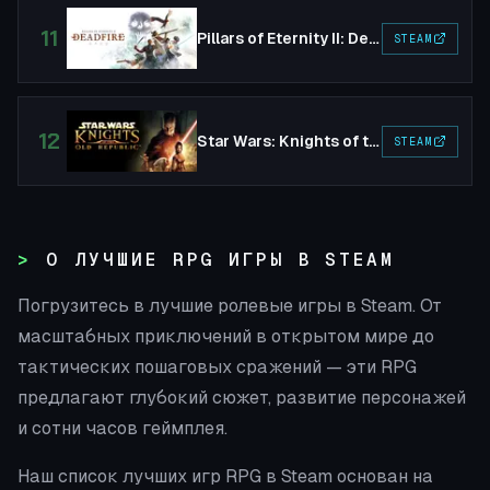
11
Pillars of Eternity II: Deadfire
STEAM
12
Star Wars: Knights of the Old Republic
STEAM
О ЛУЧШИЕ RPG ИГРЫ В STEAM
Погрузитесь в лучшие ролевые игры в Steam. От
масштабных приключений в открытом мире до
тактических пошаговых сражений — эти RPG
предлагают глубокий сюжет, развитие персонажей
и сотни часов геймплея.
Наш список лучших игр RPG в Steam основан на