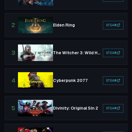
2
Elden Ring
STEAM
3
The Witcher 3: Wild Hunt
STEAM
4
Cyberpunk 2077
STEAM
5
Divinity: Original Sin 2
STEAM