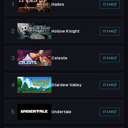
1
Hades
STEAM
2
Hollow Knight
STEAM
3
Celeste
STEAM
4
Stardew Valley
STEAM
5
Undertale
STEAM