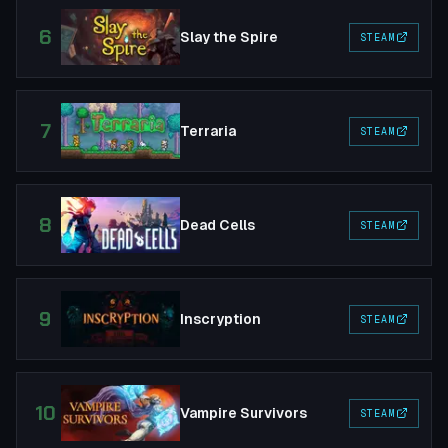
6
Slay the Spire
STEAM
7
Terraria
STEAM
8
Dead Cells
STEAM
9
Inscryption
STEAM
10
Vampire Survivors
STEAM