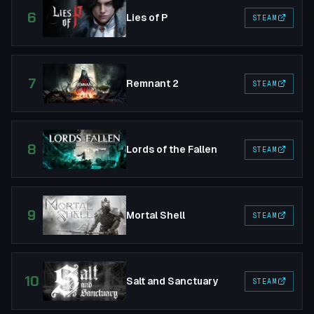
6
Lies of P
STEAM
7
Remnant 2
STEAM
8
Lords of the Fallen
STEAM
9
Mortal Shell
STEAM
10
Salt and Sanctuary
STEAM