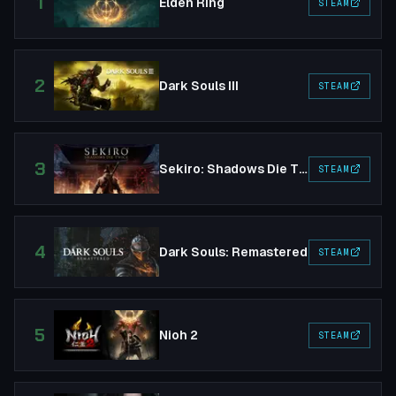
1
Elden Ring
STEAM
2
Dark Souls III
STEAM
3
Sekiro: Shadows Die Twice
STEAM
4
Dark Souls: Remastered
STEAM
5
Nioh 2
STEAM