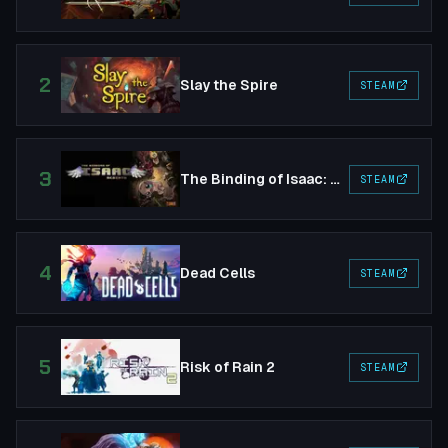
2
Slay the Spire
STEAM
3
The Binding of Isaac: Rebirth
STEAM
4
Dead Cells
STEAM
5
Risk of Rain 2
STEAM