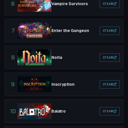
6
Vampire Survivors
STEAM
7
Enter the Gungeon
STEAM
8
Noita
STEAM
9
Inscryption
STEAM
10
Balatro
STEAM