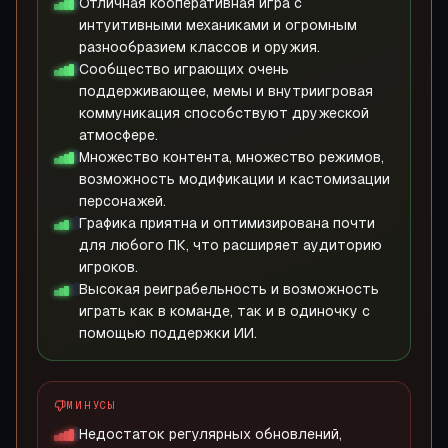
Отличная кооперативная игра с
интуитивными механиками и огромным
разнообразием классов и оружия.
Сообщество играющих очень
поддерживающее, мемы и внутриигровая
коммуникация способствуют дружеской
атмосфере.
Множество контента, множество режимов,
возможность модификации и кастомизации
персонажей.
Графика приятна и оптимизирована почти
для любого ПК, что расширяет аудиторию
игроков.
Высокая реиграбельность и возможность
играть как в команде, так и в одиночку с
помощью поддержки ИИ.
МИНУСЫ
Недостаток регулярных обновлений,