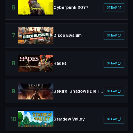
6
Cyberpunk 2077
STEAM
7
Disco Elysium
STEAM
8
Hades
STEAM
9
Sekiro: Shadows Die Twice
STEAM
10
Stardew Valley
STEAM