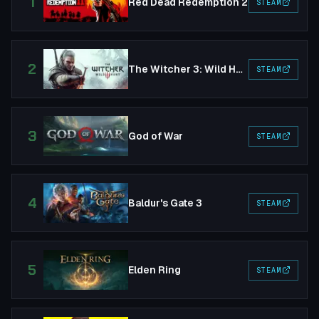
1
Red Dead Redemption 2
STEAM
2
The Witcher 3: Wild Hunt
STEAM
3
God of War
STEAM
4
Baldur's Gate 3
STEAM
5
Elden Ring
STEAM