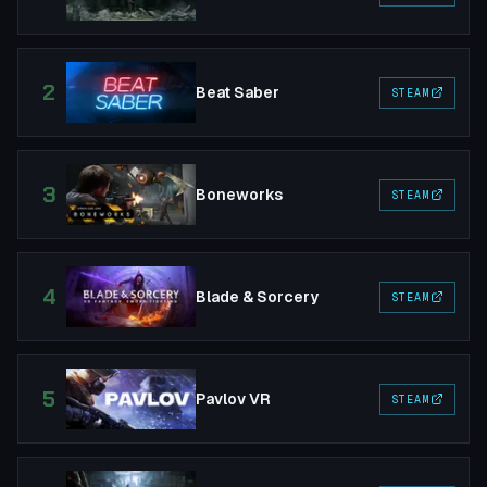
2
Beat Saber
STEAM
3
Boneworks
STEAM
4
Blade & Sorcery
STEAM
5
Pavlov VR
STEAM