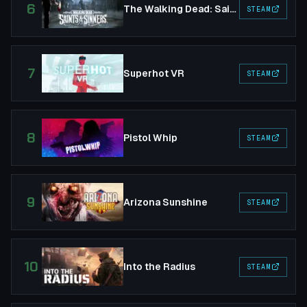
6
The Walking Dead: Saints & Sinners
STEAM
7
Superhot VR
STEAM
8
Pistol Whip
STEAM
9
Arizona Sunshine
STEAM
10
Into the Radius
STEAM