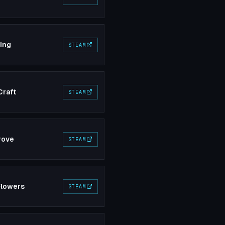
ing
STEAM
Craft
STEAM
rove
STEAM
Flowers
STEAM