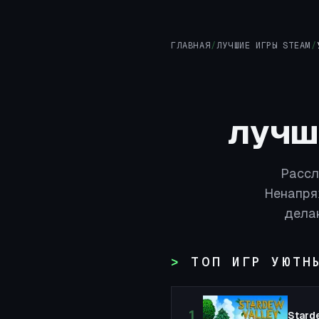
ГЛАВНАЯ
/
ЛУЧШИЕ ИГРЫ STEAM
/
лучш
Рассл
Ненапря
делаю
ТОП ИГР УЮТН
1
Stard