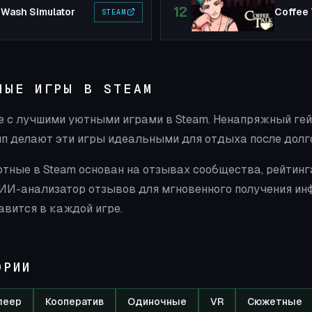
12
Wash Simulator
Coffee 
STEAM
НЫЕ ИГРЫ В STEAM
е с лучшими уютными играми в Steam. Ненапряжный ге
мп делают эти игры идеальными для отдыха после долго
ютные в Steam основан на отзывах сообщества, рейтинг
 ИИ-анализатор отзывов для мгновенного получения инф
авится в каждой игре.
ОРИИ
леер
Кооператив
Одиночные
VR
Сюжетные