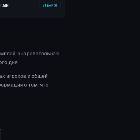
Talk
STEAM
ймплей, очаровательная
го дня.
ах игроков и общей
ормации о том, что