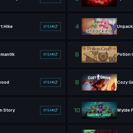
4
t Hike
Unpack
STEAM
6
omantik
Potion 
STEAM
8
ewood
Cozy G
STEAM
10
n Story
Wylde 
STEAM