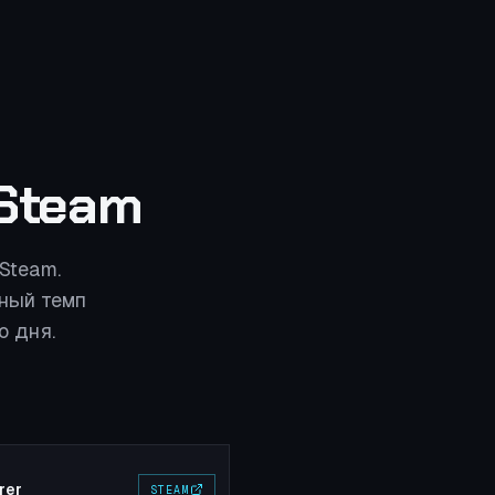
Steam
Steam.
ный темп
о дня.
arer
STEAM