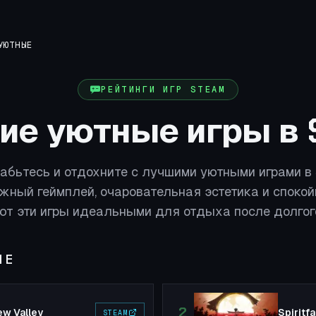
УЮТНЫЕ
РЕЙТИНГИ ИГР STEAM
ие уютные игры в 
абьтесь и отдохните с лучшими уютными играми в 
жный геймплей, очаровательная эстетика и спокой
т эти игры идеальными для отдыха после долгог
ЫЕ
2
ew Valley
Spiritf
STEAM