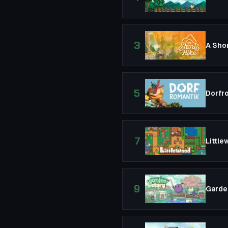
3
A Shor
5
Dorfr
7
Littl
9
Garde