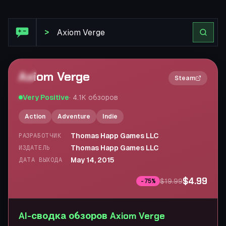
Обзор Steam: Axiom Verge
>
Axiom Verge
2×
Steam
Very Positive
·
4.1K
обзоров
Action
Adventure
Indie
Thomas Happ Games LLC
РАЗРАБОТЧИК
Thomas Happ Games LLC
ИЗДАТЕЛЬ
May 14, 2015
ДАТА ВЫХОДА
$4.99
$19.99
-
75
%
AI-сводка обзоров Axiom Verge