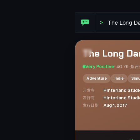
Steam 评论: The Long Dark
>
The Long Da
Very Positive
·
40.7K
条评
Adventure
Indie
Simu
Hinterland Studi
开发商
Hinterland Studi
发行商
Aug 1, 2017
发行日期