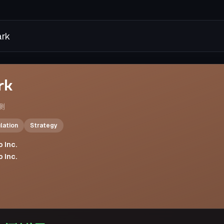
rk
测
lation
Strategy
o Inc.
o Inc.