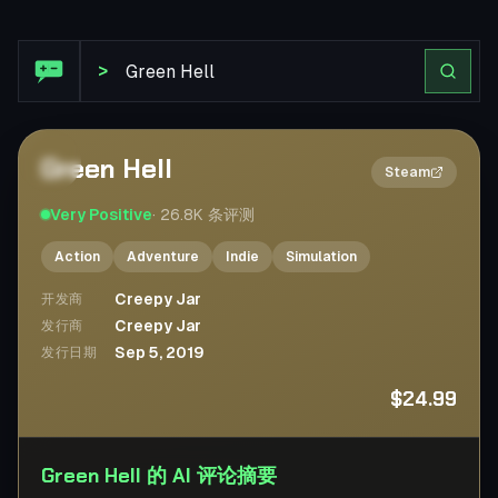
Steam 评论: Green Hell
>
Green Hell
2×
Steam
Very Positive
·
26.8K
条评测
Action
Adventure
Indie
Simulation
Creepy Jar
开发商
Creepy Jar
发行商
Sep 5, 2019
发行日期
$24.99
Green Hell 的 AI 评论摘要