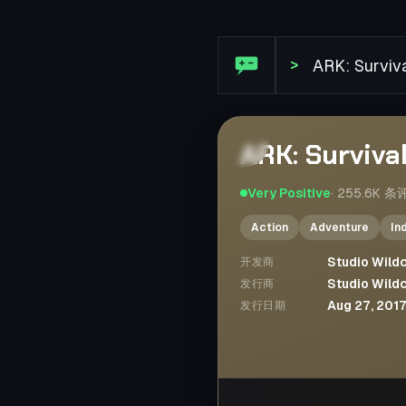
Steam 评论: ARK: Survival 
>
ARK: Surviva
Very Positive
·
255.6K
条
Action
Adventure
In
Studio Wild
开发商
Studio Wild
发行商
Aug 27, 201
发行日期