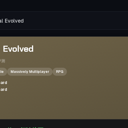
Evolved
l Evolved
评测
die
Massively Multiplayer
RPG
card
card
7