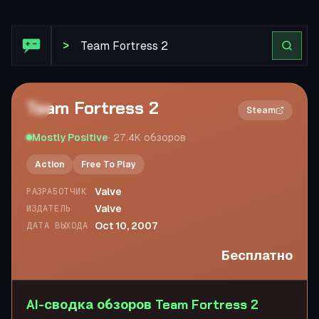
Обзор Steam: Team Fortress 2
>
Team Fortress 2
2×
Steam
Mostly Positive
·
27.4K
обзоров
Action
Free To Play
Valve
РАЗРАБОТЧИК
Valve
ИЗДАТЕЛЬ
Oct 10, 2007
ДАТА ВЫХОДА
Бесплатно
AI-сводка обзоров Team Fortress 2