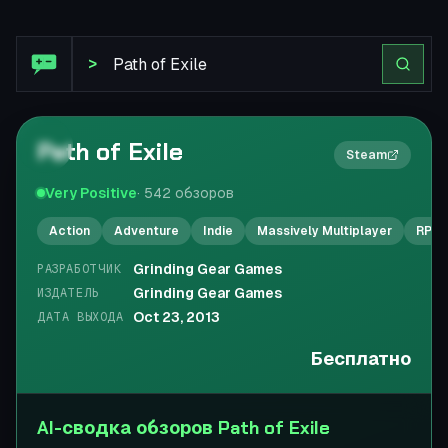
Обзор Steam: Path of Exile
>
Path of Exile
2×
Steam
Very Positive
·
542
обзоров
Action
Adventure
Indie
Massively Multiplayer
RPG
Grinding Gear Games
РАЗРАБОТЧИК
Grinding Gear Games
ИЗДАТЕЛЬ
Oct 23, 2013
ДАТА ВЫХОДА
Бесплатно
AI-сводка обзоров Path of Exile