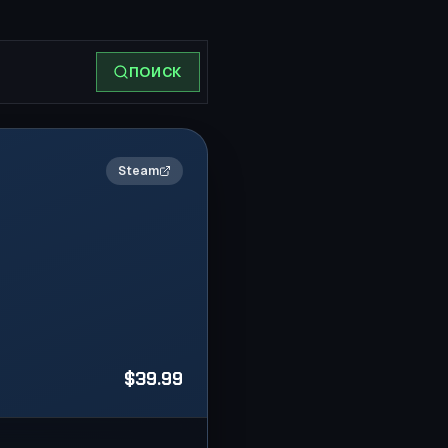
ПОИСК
2×
Steam
$39.99