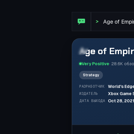
Обзор Steam: Age of Empire
>
Age of Empir
Very Positive
·
28.6K
обз
Strategy
World's Edg
РАЗРАБОТЧИК
Xbox Game 
ИЗДАТЕЛЬ
Oct 28, 202
ДАТА ВЫХОДА