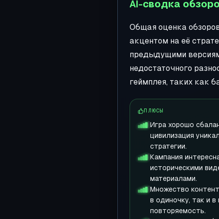
AI-сводка обзоров
Общая оценка обзоров 
акцентом на её страт
предыдущими версиями
недостаточного разно
геймплея, таких как б
ПЛЮСЫ
Игра хорошо сбала
цивилизация уникал
стратегии.
Кампания интересна
историческими вид
материалами.
Множество контент
в одиночку, так и 
повторяемость.