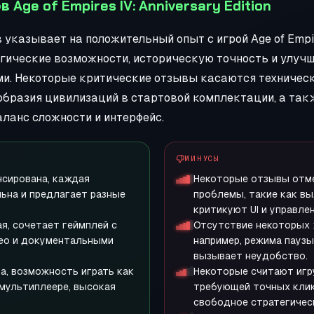
 Age of Empires IV: Anniversary Edition
указывает на положительный опыт с игрой Age of Empir
егические возможности, историческую точность и улучш
. Некоторые критические отзывы касаются техническ
образия цивилизаций в стартовой комплектации, а так
аланс сложности и интерфейс.
МИНУСЫ
нсирована, каждая
Некоторые отзывы отм
ьна и предлагает разные
проблемы, такие как вы
критикуют UI и управлен
я, сочетает геймплей с
Отсутствие некоторых 
ео и документальными
например, режима паузы
вызывает неудобство.
а, возможность играть как
Некоторые считают игр
в мультиплеере, высокая
требующей точных клик
свободное стратегичес