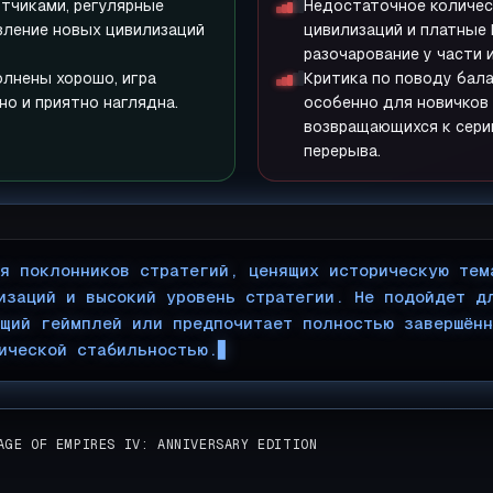
тчиками, регулярные
Недостаточное количе
вление новых цивилизаций
цивилизаций и платные 
разочарование у части 
олнены хорошо, игра
Критика по поводу бал
о и приятно наглядна.
особенно для новичков 
возвращающихся к сери
перерыва.
я поклонников стратегий, ценящих историческую тем
изаций и высокий уровень стратегии. Не подойдет д
щий геймплей или предпочитает полностью завершённ
ической стабильностью.
▊
AGE OF EMPIRES IV: ANNIVERSARY EDITION