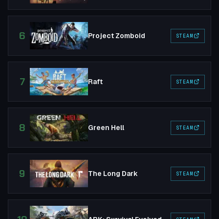
6
Project Zomboid
STEAM
7
Raft
STEAM
8
Green Hell
STEAM
9
The Long Dark
STEAM