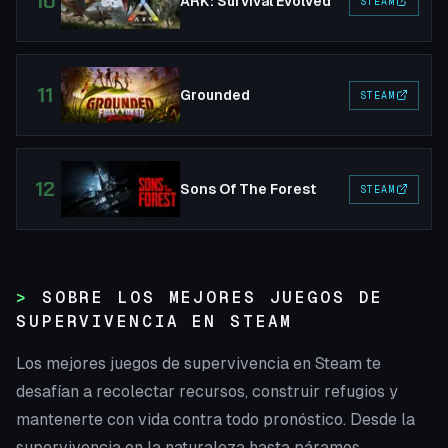
10
ARK: Survival Evolved
STEAM
11
Grounded
STEAM
12
Sons Of The Forest
STEAM
SOBRE LOS MEJORES JUEGOS DE
SUPERVIVENCIA EN STEAM
Los mejores juegos de supervivencia en Steam te
desafían a recolectar recursos, construir refugios y
mantenerte con vida contra todo pronóstico. Desde la
supervivencia en la naturaleza hasta páramos