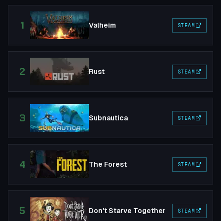
1
Valheim
STEAM
2
Rust
STEAM
3
Subnautica
STEAM
4
The Forest
STEAM
5
Don't Starve Together
STEAM