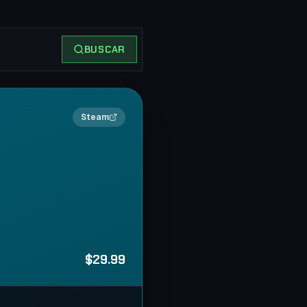
BUSCAR
2×
Steam
$29.99