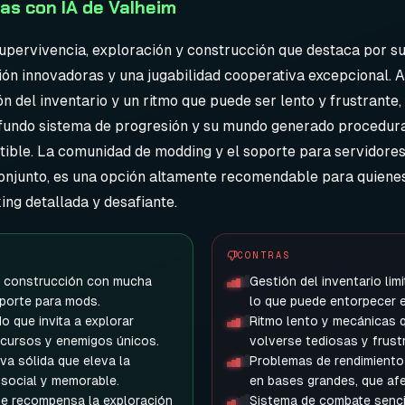
s con IA de Valheim
upervivencia, exploración y construcción que destaca por s
ón innovadoras y una jugabilidad cooperativa excepcional. 
n del inventario y un ritmo que puede ser lento y frustrante
profundo sistema de progresión y su mundo generado procedu
etible. La comunidad de modding y el soporte para servidor
conjunto, es una opción altamente recomendable para quienes
ng detallada y desafiante.
CONTRAS
e construcción con mucha
Gestión del inventario limit
oporte para mods.
lo que puede entorpecer e
o que invita a explorar
Ritmo lento y mecánicas q
ecursos y enemigos únicos.
volverse tediosas y frust
va sólida que eleva la
Problemas de rendimiento
 social y memorable.
en bases grandes, que afe
ue recompensa la exploración
Sistema de combate senci