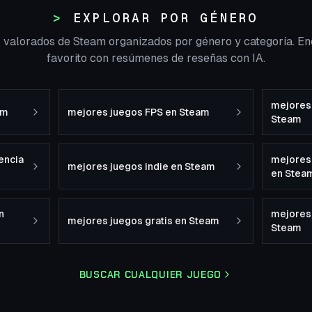
EXPLORAR POR GÉNERO
r valorados de Steam organizados por género y categoría. En
favorito con resúmenes de reseñas con IA.
mejores 
am
mejores juegos FPS en Steam
Steam
encia
mejores
mejores juegos indie en Steam
en Stea
n
mejores
mejores juegos gratis en Steam
Steam
BUSCAR CUALQUIER JUEGO