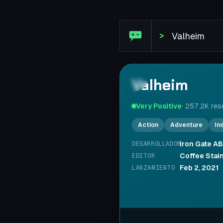
Reseña de Steam: Valheim
>
Valheim
Very Positive
·
257.2K
res
Action
Adventure
In
Iron Gate AB
DESARROLLADOR
Coffee Stain
EDITOR
Feb 2, 2021
LANZAMIENTO