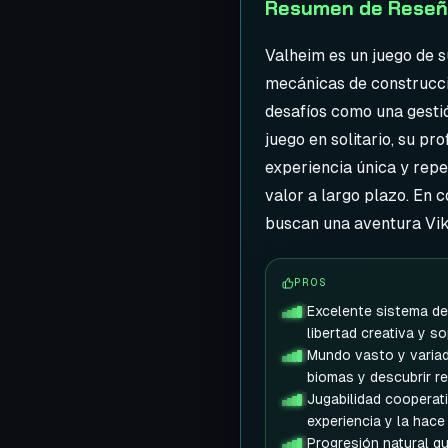
Resumen de Reseña
Valheim es un juego de s
mecánicas de construcci
desafíos como una gestió
juego en solitario, su 
experiencia única y rep
valor a largo plazo. En 
buscan una aventura Viki
PROS
Excelente sistema d
libertad creativa y s
Mundo vasto y variad
biomas y descubrir r
Jugabilidad cooperati
experiencia y la hace
Progresión natural q