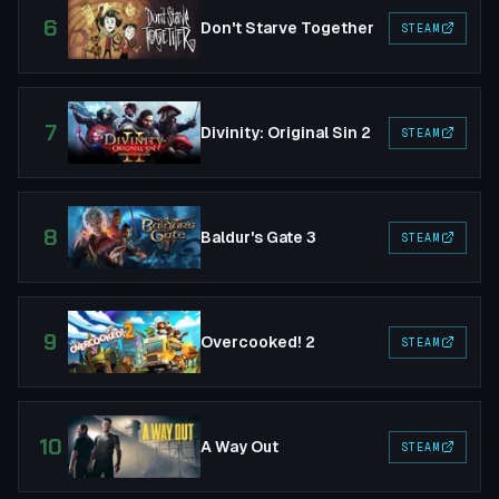
6
Don't Starve Together
STEAM
7
Divinity: Original Sin 2
STEAM
8
Baldur's Gate 3
STEAM
9
Overcooked! 2
STEAM
10
A Way Out
STEAM