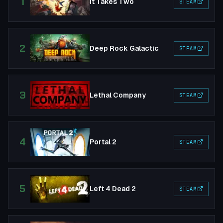
1
It Takes Two
STEAM
2
Deep Rock Galactic
STEAM
3
Lethal Company
STEAM
4
Portal 2
STEAM
5
Left 4 Dead 2
STEAM