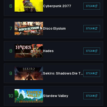
6
Cyberpunk 2077
STEAM
7
Disco Elysium
STEAM
8
Hades
STEAM
9
Sekiro: Shadows Die Twice
STEAM
10
Stardew Valley
STEAM