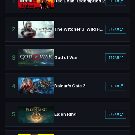
1
Red Dead Redemption 2
STEAM
2
The Witcher 3: Wild Hunt
STEAM
3
God of War
STEAM
4
Baldur's Gate 3
STEAM
5
Elden Ring
STEAM