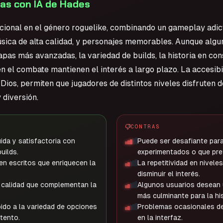
s con IA de Hades
cional en el género roguelike, combinando un gameplay adict
úsica de alta calidad, y personajes memorables. Aunque alg
tapas más avanzadas, la variedad de builds, la historia en co
en el combate mantienen el interés a largo plazo. La accesibi
 Dios, permiten que jugadores de distintos niveles disfruten 
 diversión.
CONTRAS
uida y satisfactoria con
Puede ser desafiante par
uilds.
experimentados o que pre
ien escritos que enriquecen la
La repetitividad en nivel
disminuir el interés.
a calidad que complementan la
Algunos usuarios desean u
más culminante para la his
bido a la variedad de opciones
Problemas ocasionales de 
ntento.
en la interfaz.