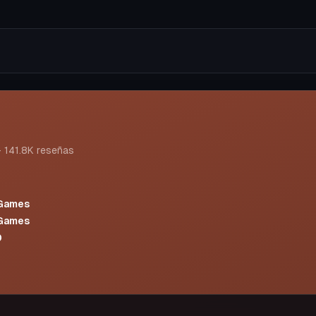
·
141.8K
reseñas
 Games
 Games
0