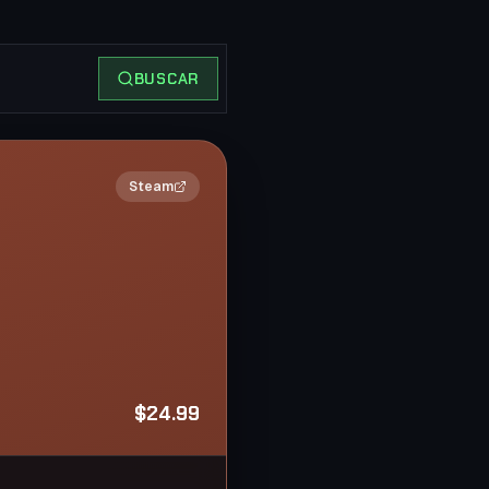
BUSCAR
2×
Steam
$24.99