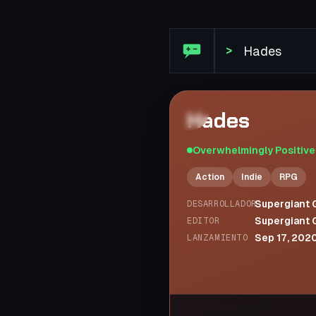
Reseña de Steam: Hades
>
Hades
Overwhelmingly Positive
Action
Indie
RPG
Supergiant
DESARROLLADOR
Supergiant
EDITOR
Sep 17, 202
LANZAMIENTO