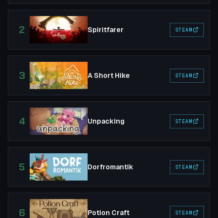
2
Spiritfarer
STEAM
3
A Short Hike
STEAM
4
Unpacking
STEAM
5
Dorfromantik
STEAM
6
Potion Craft
STEAM