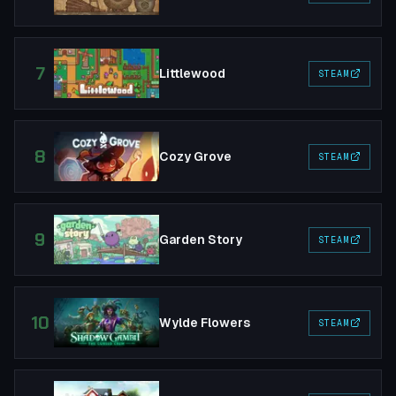
7
Littlewood
STEAM
8
Cozy Grove
STEAM
9
Garden Story
STEAM
10
Wylde Flowers
STEAM