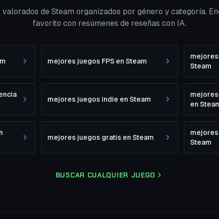
r valorados de Steam organizados por género y categoría. En
favorito con resúmenes de reseñas con IA.
mejores 
am
mejores juegos FPS en Steam
Steam
encia
mejores
mejores juegos indie en Steam
en Stea
n
mejores
mejores juegos gratis en Steam
Steam
BUSCAR CUALQUIER JUEGO