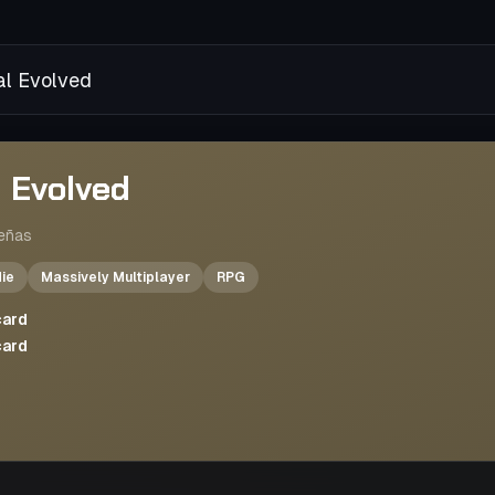
ival Evolved
l Evolved
eñas
die
Massively Multiplayer
RPG
card
card
7