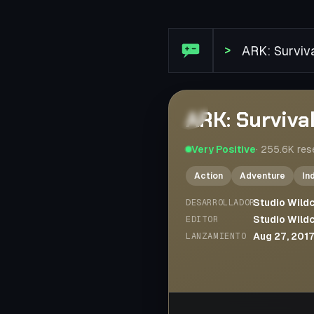
Reseña de Steam: ARK: Surv
>
ARK: Surviva
Very Positive
·
255.6K
res
Action
Adventure
In
Studio Wild
DESARROLLADOR
Studio Wild
EDITOR
Aug 27, 201
LANZAMIENTO