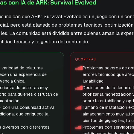
 con IA de ARK: Survival Evolved
as indican que ARK: Survival Evolved es un juego con un con
cial, pero está plagado de problemas técnicos, optimización 
les. La comunidad está dividida entre quienes aman la exper
lidad técnica y la gestión del contenido.
CONTRAS
 variedad de criaturas
Problemas severos de opt
recen una experiencia de
errores técnicos que afe
vencia única.
jugabilidad.
crianza de criaturas muy
Decisiones de la desarrol
rio para quienes disfrutan de
priorizar la monetización 
imentación.
sobre la estabilidad y opt
, con una comunidad activa
Tamaño de instalación exc
dicional que enriquece la
almacenamiento muy altos
cientos de gigabytes, lo 
 diversos con diferentes
Problemas con servidores
s.
multijugador inadecuado, 