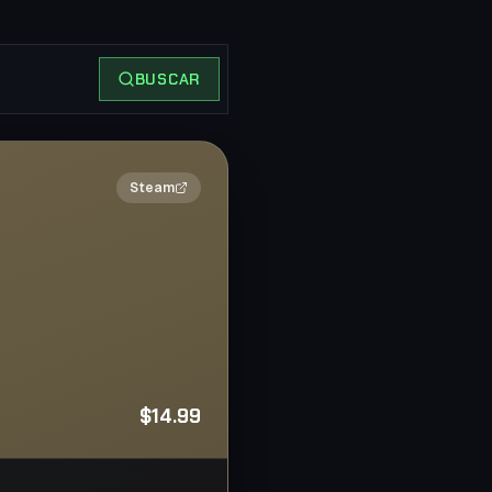
BUSCAR
2×
Steam
$14.99