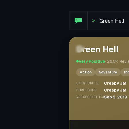
Steam Bewertung: Green He
>
Green Hell
Very Positive
·
26.8K
Revi
Action
Adventure
In
Creepy Jar
ENTWICKLER
Creepy Jar
PUBLISHER
Sep 5, 2019
VERÖFFENTLICHT