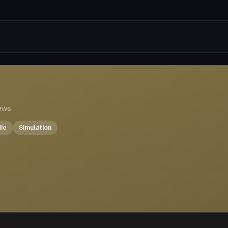
ll
ews
die
Simulation