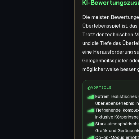
KI-Bewertungszus
Die meisten Bewertungen
Überlebensspiel ist, das 
Trotz der technischen 
und die Tiefe des Überle
eine Herausforderung suc
Gelegenheitsspieler oder
möglicherweise besser g
VORTEILE
Extrem realistisches
Überlebenserlebnis 
Tiefgehende, komple
inklusive Körperinsp
Stark atmosphärisch
Grafik und Geräuschk
Co-op-Modus erhöht 