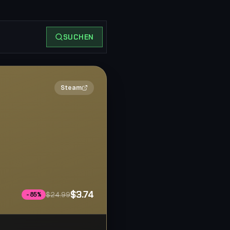
SUCHEN
2×
Steam
$3.74
$24.99
-
85
%