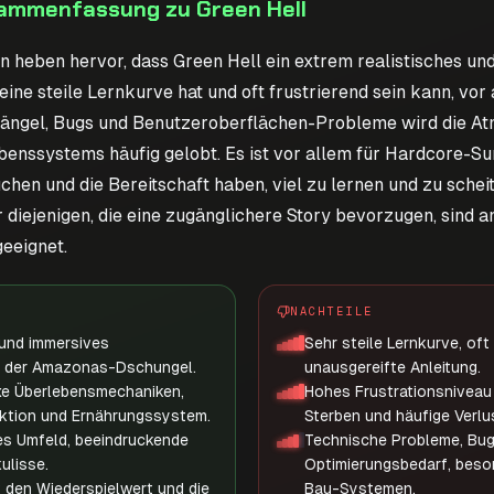
ammenfassung zu Green Hell
 heben hervor, dass Green Hell ein extrem realistisches un
eine steile Lernkurve hat und oft frustrierend sein kann, vor 
Mängel, Bugs und Benutzeroberflächen-Probleme wird die A
benssystems häufig gelobt. Es ist vor allem für Hardcore-Su
hen und die Bereitschaft haben, viel zu lernen und zu scheit
 diejenigen, die eine zugänglichere Story bevorzugen, sind a
eeignet.
NACHTEILE
 und immersives
Sehr steile Lernkurve, oft
in der Amazonas-Dschungel.
unausgereifte Anleitung.
xe Überlebensmechaniken,
Hohes Frustrationsniveau
ektion und Ernährungssystem.
Sterben und häufige Verlu
es Umfeld, beeindruckende
Technische Probleme, Bu
ulisse.
Optimierungsbedarf, beson
den Wiederspielwert und die
Bau-Systemen.