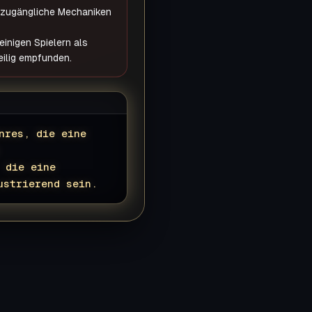
nzugängliche Mechaniken
inigen Spielern als
ilig empfunden.
nres, die eine
 die eine
ustrierend sein.
▊