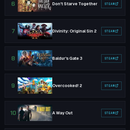
6
Don't Starve Together
STEAM
7
Divinity: Original Sin 2
STEAM
8
Baldur's Gate 3
STEAM
9
Overcooked! 2
STEAM
10
A Way Out
STEAM