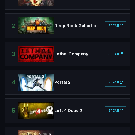
2
Deep Rock Galactic
STEAM
3
Lethal Company
STEAM
4
Portal 2
STEAM
5
Left 4 Dead 2
STEAM