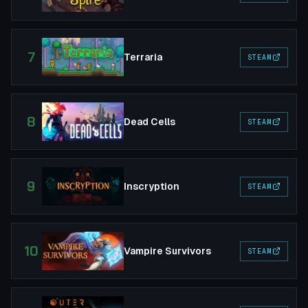
7
Terraria
STEAM
8
Dead Cells
STEAM
9
Inscryption
STEAM
10
Vampire Survivors
STEAM