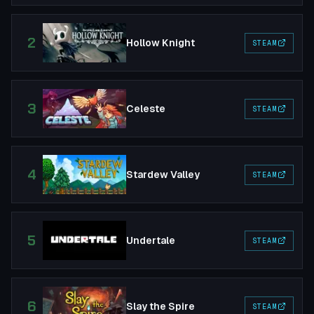
2
Hollow Knight
STEAM
3
Celeste
STEAM
4
Stardew Valley
STEAM
5
Undertale
STEAM
6
Slay the Spire
STEAM