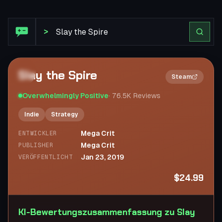
Steam Bewertung: Slay the Spire
>
Slay the Spire
2×
Steam
Overwhelmingly Positive
·
76.5K
Reviews
Indie
Strategy
Mega Crit
ENTWICKLER
Mega Crit
PUBLISHER
Jan 23, 2019
VERÖFFENTLICHT
$24.99
KI-Bewertungszusammenfassung zu Slay