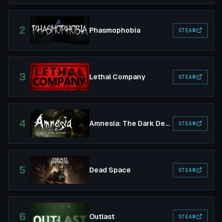
2
Phasmophobia
STEAM
3
Lethal Company
STEAM
4
Amnesia: The Dark Descent
STEAM
5
Dead Space
STEAM
6
Outlast
STEAM