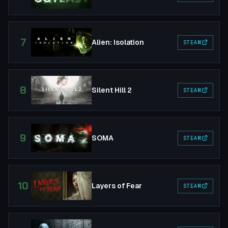
7
Alien: Isolation
STEAM
8
Silent Hill 2
STEAM
9
SOMA
STEAM
10
Layers of Fear
STEAM