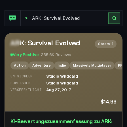
Steam Bewertung: ARK: Survival Evolved
>
ARK: Survival Evolved
2×
Steam
Very Positive
·
255.6K
Reviews
Action
Adventure
Indie
Massively Multiplayer
RPG
Studio Wildcard
ENTWICKLER
Studio Wildcard
PUBLISHER
Aug 27, 2017
VERÖFFENTLICHT
$14.99
KI-Bewertungszusammenfassung zu ARK: