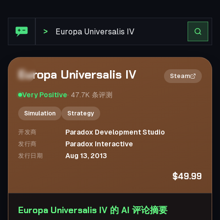
Steam 评论: Europa Universalis IV
>
Europa Universalis IV
2×
Steam
Very Positive
·
47.7K
条评测
Simulation
Strategy
Paradox Development Studio
开发商
Paradox Interactive
发行商
Aug 13, 2013
发行日期
$49.99
Europa Universalis IV 的 AI 评论摘要