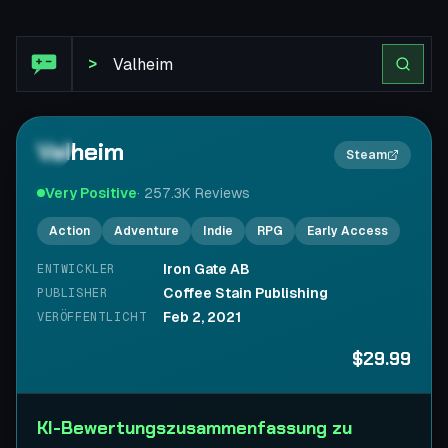
Steam Bewertung: Valheim
>
Valheim
2×
Steam
Very Positive
·
257.3K
Reviews
Action
Adventure
Indie
RPG
Early Access
Iron Gate AB
ENTWICKLER
Coffee Stain Publishing
PUBLISHER
Feb 2, 2021
VERÖFFENTLICHT
$29.99
KI-Bewertungszusammenfassung zu