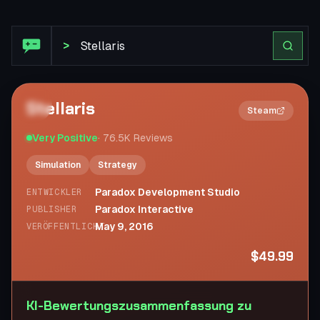
Steam Bewertung: Stellaris
>
Stellaris
2×
Steam
Very Positive
·
76.5K
Reviews
Simulation
Strategy
Paradox Development Studio
ENTWICKLER
Paradox Interactive
PUBLISHER
May 9, 2016
VERÖFFENTLICHT
$49.99
KI-Bewertungszusammenfassung zu