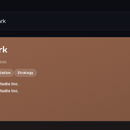
rk
rk
ises
lation
Strategy
tudio Inc.
tudio Inc.