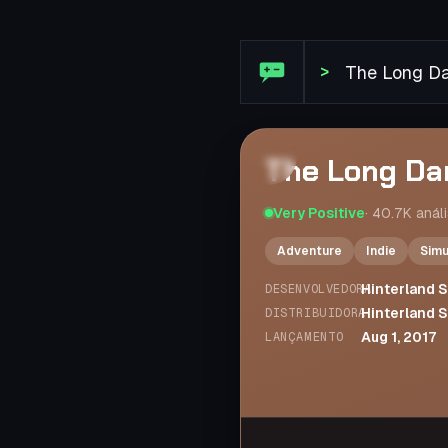
Análise Steam: The Long Da
>
The Long Da
Very Positive
·
40.7K
anál
Adventure
Indie
Simu
Hinterland S
DESENVOLVEDORA
Hinterland S
DISTRIBUIDORA
Aug 1, 2017
LANÇAMENTO