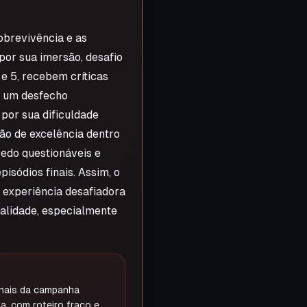
obrevivência e as
or sua imersão, desafio
 e 5, recebem críticas
e um desfecho
por sua dificuldade
ão de excelência dentro
redo questionáveis e
isódios finais. Assim, o
 experiência desafiadora
alidade, especialmente
inais da campanha
a, com roteiro fraco e