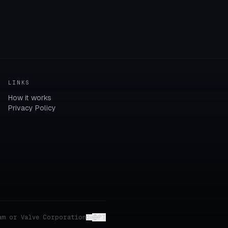
LINKS
How it works
Privacy Policy
am or Valve Corporation
PT