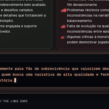
ndelevelmente bem avaliado,
fim decepcionante.
 e desafios variados.
Problemas técnicos como
e detalhes que fortalecem a
inconsistências na narrat
inóspito.
balanceamento.
te engajada e suporte
Falta de evolução na qual
lvedor.
inconsistências entre epi
Algumas críticas à monoto
podem desmotivar jogado
emente para fãs de sobrevivência que valorizem de
 quem busca uma narrativa de alta qualidade e fec
stória.
M
/
THE LONG DARK