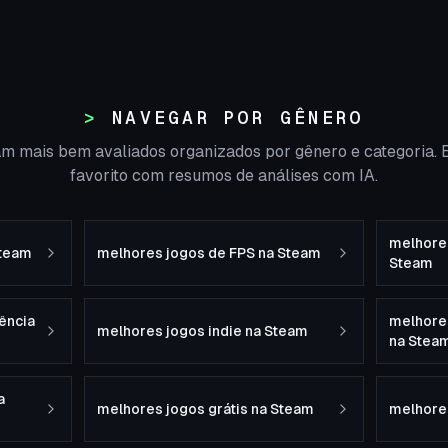
NAVEGAR POR GÊNERO
m mais bem avaliados organizados por gênero e categoria. 
favorito com resumos de análises com IA.
melhores
Steam
melhores jogos de FPS na Steam
Steam
ência
melhore
melhores jogos indie na Steam
na Stea
a
melhores jogos grátis na Steam
melhore