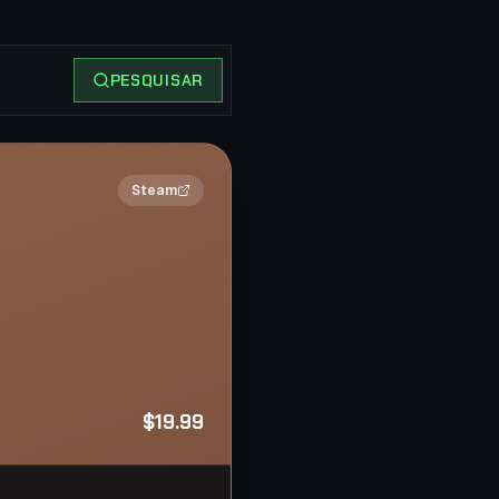
PESQUISAR
2×
Steam
$19.99