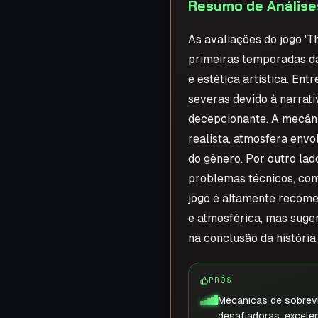
Resumo de Análise
As avaliações do jogo '
primeiras temporadas da
e estética artística. En
severas devido à narrat
decepcionante. A mecâni
realista, atmosfera env
do gênero. Por outro lad
problemas técnicos, como
jogo é altamente recome
e atmosférica, mas suge
na conclusão da história.
PRÓS
Mecânicas de sobrevi
desafiadoras, excelen