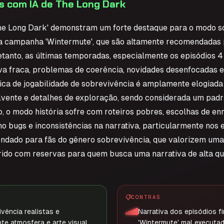
s com IA de The Long Dark
The Long Dark' demonstram um forte destaque para o modo s
 campanha 'Wintermute', que são altamente recomendadas p
tretanto, as últimas temporadas, especialmente os episódios 4
iva fraca, problemas de coerência, novidades desenfocadas 
ca de jogabilidade de sobrevivência é amplamente elogiada 
olvente e detalhes de exploração, sendo considerada um padr
o, o modo história sofre com roteiros pobres, escolhas de en
 bugs e inconsistências na narrativa, particularmente nos ep
ndado para fãs do gênero sobrevivência, que valorizem uma
rido com reservas para quem busca uma narrativa de alta qu
CONTRAS
vência realistas e
Narrativa dos episódios f
te atmosfera e arte visual.
'Wintermute' mal executad