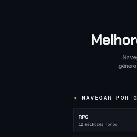
Melhor
Naveg
gênero
NAVEGAR POR 
RPG
12
melhores jogos