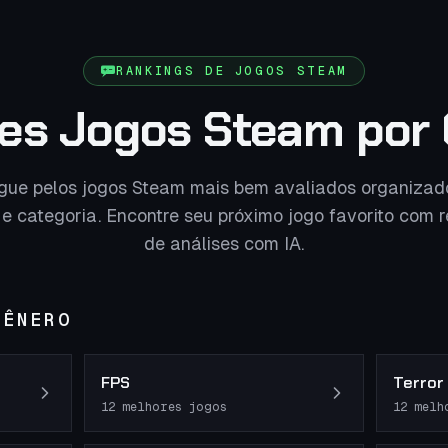
RANKINGS DE JOGOS STEAM
es Jogos Steam por
ue pelos jogos Steam mais bem avaliados organizad
 e categoria. Encontre seu próximo jogo favorito com 
de análises com IA.
GÊNERO
FPS
Terror
12
melhores jogos
12
melh