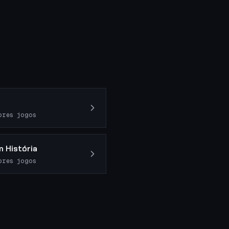
ores jogos
m História
ores jogos