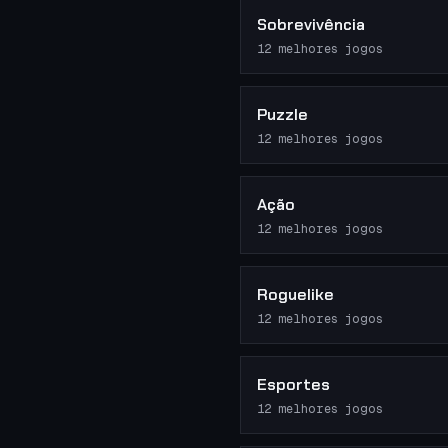
Sobrevivência
12
melhores jogos
Puzzle
12
melhores jogos
Ação
12
melhores jogos
Roguelike
12
melhores jogos
Esportes
12
melhores jogos