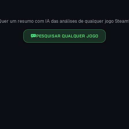
Quer um resumo com IA das análises de qualquer jogo Steam
PESQUISAR QUALQUER JOGO