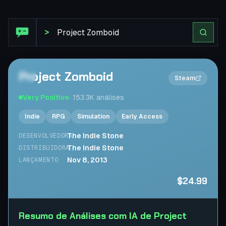
Análise Steam: Project Zomboid
>
Project Zomboid
2×
Steam
Very Positive
·
153.3K
análises
Indie
RPG
Simulation
Early Access
The Indie Stone
DESENVOLVEDORA
The Indie Stone
DISTRIBUIDORA
Nov 8, 2013
LANÇAMENTO
$24.99
Resumo de Análises com IA de Project