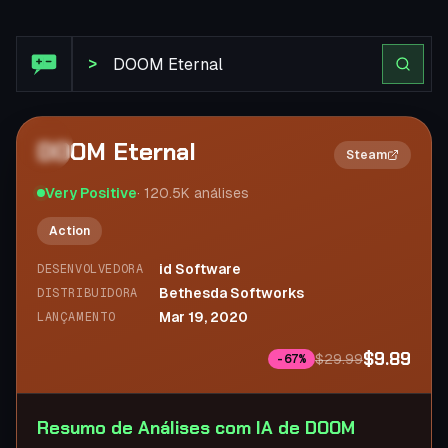
Análise Steam: DOOM Eternal
>
DOOM Eternal
2×
Steam
Very Positive
·
120.5K
análises
Action
id Software
DESENVOLVEDORA
Bethesda Softworks
DISTRIBUIDORA
Mar 19, 2020
LANÇAMENTO
$9.89
$29.99
-
67
%
Resumo de Análises com IA de DOOM