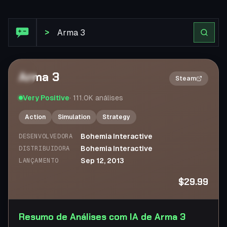
Análise Steam: Arma 3
>
Arma 3
2×
Steam
Very Positive
·
111.0K
análises
Action
Simulation
Strategy
Bohemia Interactive
DESENVOLVEDORA
Bohemia Interactive
DISTRIBUIDORA
Sep 12, 2013
LANÇAMENTO
$29.99
Resumo de Análises com IA de Arma 3