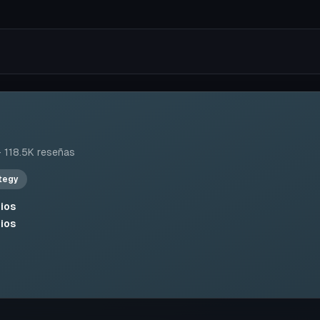
d
·
118.5K
reseñas
tegy
ios
ios