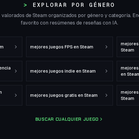
EXPLORAR POR GÉNERO
r valorados de Steam organizados por género y categoría. En
favorito con resúmenes de reseñas con IA.
mejores 
am
mejores juegos FPS en Steam
Steam
encia
mejores
mejores juegos indie en Steam
en Stea
n
mejores
mejores juegos gratis en Steam
Steam
BUSCAR CUALQUIER JUEGO