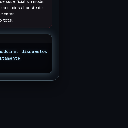
se superficial sin mods.
ue sumados al coste de
rementan
o total.
modding, dispuestos
ltamente