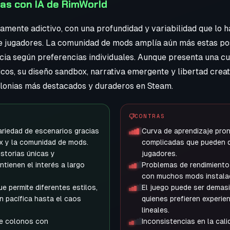
s con IA de RimWorld
amente adictivo, con una profundidad y variabilidad que lo h
 jugadores. La comunidad de mods amplía aún más estas pos
cia según preferencias individuales. Aunque presenta una cu
os, su diseño sandbox, narrativa emergente y libertad creat
olonias más destacados y duraderos en Steam.
CONTRAS
variedad de escenarios gracias
Curva de aprendizaje pro
x y la comunidad de mods.
complicadas que pueden 
storias únicas y
jugadores.
tienen el interés a largo
Problemas de rendimiento
con muchos mods instala
ue permite diferentes estilos,
El juego puede ser demas
n pacífica hasta el caos
quienes prefieren experie
lineales.
de colonos con
Inconsistencias en la cali