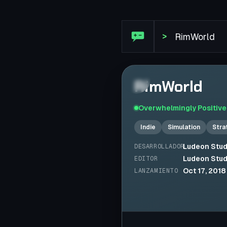
Reseña de Steam: RimWorl
>
RimWorld
Overwhelmingly Positive
Indie
Simulation
Stra
Ludeon Stud
DESARROLLADOR
Ludeon Stud
EDITOR
Oct 17, 2018
LANZAMIENTO