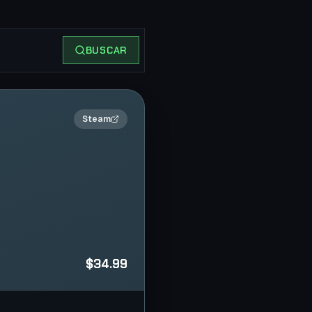
BUSCAR
2×
Steam
$34.99